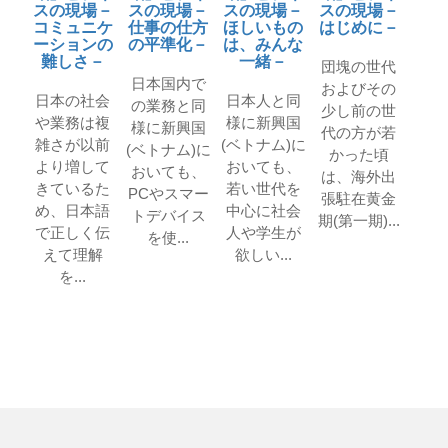
スの現場－
スの現場－
スの現場－
スの現場－
コミュニケ
仕事の仕方
ほしいもの
はじめに－
ーションの
の平準化－
は、みんな
難しさ－
一緒－
団塊の世代
日本国内で
およびその
日本の社会
日本人と同
の業務と同
少し前の世
や業務は複
様に新興国
様に新興国
代の方が若
雑さが以前
(ベトナム)に
(ベトナム)に
かった頃
より増して
おいても、
おいても、
は、海外出
きているた
若い世代を
PCやスマー
張駐在黄金
め、日本語
中心に社会
トデバイス
期(第一期)...
で正しく伝
人や学生が
を使...
えて理解
欲しい...
を...