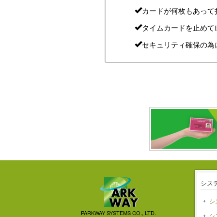
カードが何枚もあって
タイムカードを止めて
セキュリティ確保の為
シス
シ
PARKWAY SYSTEMS CO., LTD.
シ